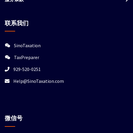
联系我们
SinoTaxation
TaxPreparer
929-520-0251
Help@SinoTaxation.com
微信
号